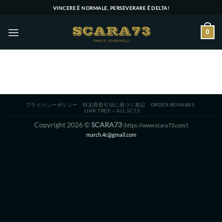
Skip
VINCERE È NORMALE, PERSEVERARE È DELTA!
to
content
0
プライバシーポリシー
特定商取引法に基づく表記
ORDER REMARKS
LINK TREE – ALL SC73
Copyright 2026 ©
SCARA73
(https://www.scara73.com/)
march.4c@gmail.com