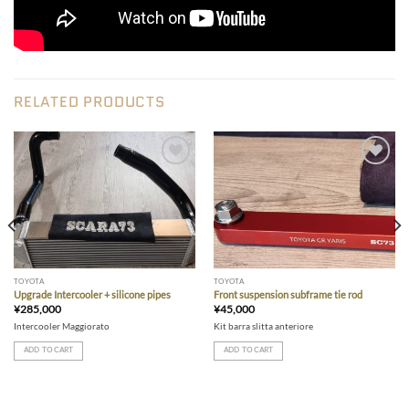
RELATED PRODUCTS
Add to wishlist
Add to wishlist
TOYOTA
TOYOTA
Upgrade Intercooler + silicone pipes
Front suspension subframe tie rod
¥
285,000
¥
45,000
Intercooler Maggiorato
Kit barra slitta anteriore
ADD TO CART
ADD TO CART