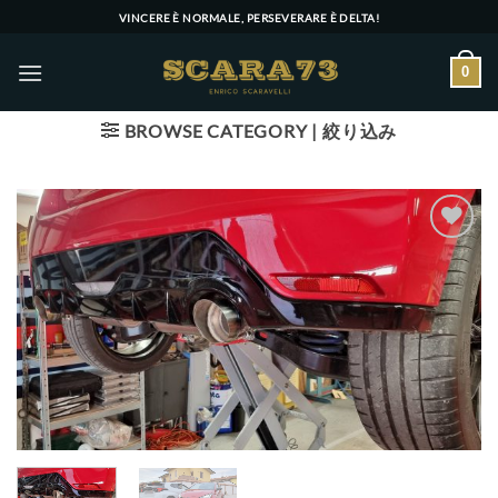
Skip
VINCERE È NORMALE, PERSEVERARE È DELTA!
to
content
0
BROWSE CATEGORY | 絞り込み
Add to wishlist