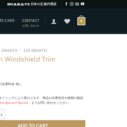
日本の正規代理店
TE CARS
CONTACT
0
お問い合わせ
ABARTH
/
124 ABARTH
n Windshield Trim
必要料金: 無し
タイミングにより変わります。商品の在庫状況や納期の確認
ntact@scara73jp.com
」までお問い合わせください。
dshield Trim quantity
ADD TO CART