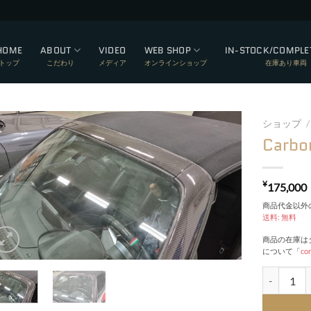
HOME
ABOUT
VIDEO
WEB SHOP
IN-STOCK/COMPLE
トップ
こだわり
メディア
オンラインショップ
在庫あり車両
ショップ
/
Carbo
Add to wishlist
¥
175,000
商品代金以外の
送料: 無料
商品の在庫は
について「
co
Carbon Win