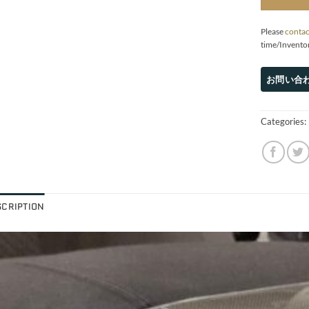
Please
contac
time/Invento
Categories:
SCRIPTION