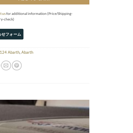
t us
for additional information (Price/Shipping-
ry-check)
124 Abarth
,
Abarth