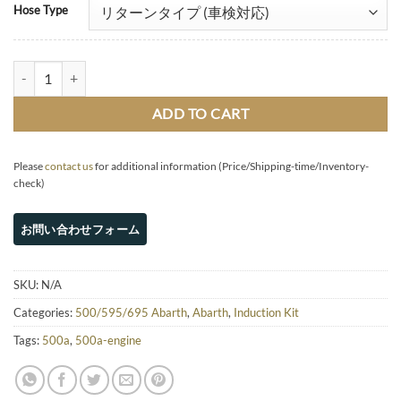
Hose Type
Carbon air induction kit (Biposto-spec) quantity
ADD TO CART
Please
contact us
for additional information (Price/Shipping-time/Inventory-
check)
SKU:
N/A
Categories:
500/595/695 Abarth
,
Abarth
,
Induction Kit
Tags:
500a
,
500a-engine