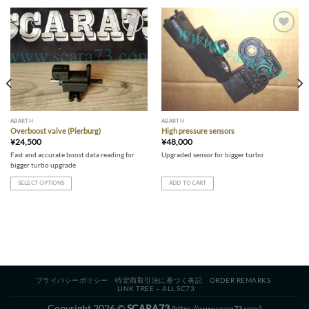
Add to wishlist
Add to wishlist
ABARTH
ABARTH
Overboost valve (Pierburg)
High pressure sensors
¥
24,500
¥
48,000
Fast and accurate boost data reading for
Upgraded sensor for bigger turbo
bigger turbo upgrade
SELECT OPTIONS
ADD TO CART
This
product
has
multiple
variants.
The
プライバシーポリシー
特定商取引法に基づく表記
ORDER REMARKS
options
LINK TREE – ALL SC73
may
Copyright 2026 ©
SCARA73
(https://www.scara73.com/)