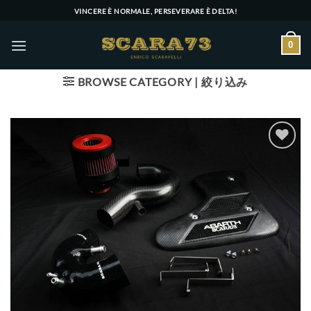
Skip
VINCERE È NORMALE, PERSEVERARE È DELTA!
to
content
0
BROWSE CATEGORY | 絞り込み
Add to wishlist