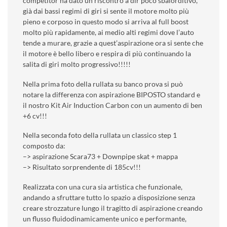
competitor ha dato un riscontro a dir poco sbalorditivo,
già dai bassi regimi di giri si sente il motore molto più
pieno e corposo in questo modo si arriva al full boost
molto più rapidamente, ai medio alti regimi dove l’auto
tende a murare, grazie a quest’aspirazione ora si sente che
il motore è bello libero e respira di più continuando la
salita di giri molto progressivo!!!!!
Nella prima foto della rullata su banco prova si può
notare la differenza con aspirazione BIPOSTO standard e
il nostro Kit Air Induction Carbon con un aumento di ben
+6 cv!!!
Nella seconda foto della rullata un classico step 1
composto da:
–> aspirazione Scara73 + Downpipe skat + mappa
–> Risultato sorprendente di 185cv!!!
Realizzata con una cura sia artistica che funzionale,
andando a sfruttare tutto lo spazio a disposizione senza
creare strozzature lungo il tragitto di aspirazione creando
un flusso fluidodinamicamente unico e performante,