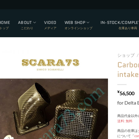
HOME
ABOUT
VIDEO
WEB SHOP
IN-STOCK/COMPLE
トップ
こだわり
メディア
オンラインショップ
在庫あり車両
ショップ
/
Carbo
Add to wishlist
intak
¥
56,500
for Delta
商品代金以外の
送料: 無料
商品の在庫は
について「
co