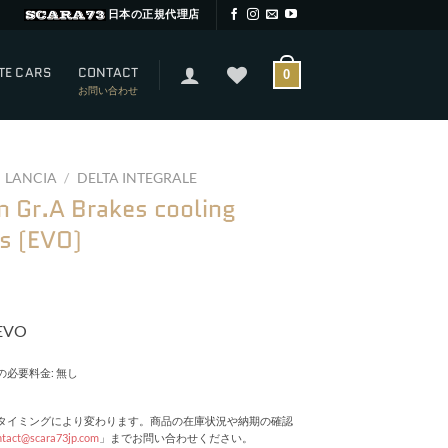
日本の正規代理店
TE CARS
CONTACT
0
お問い合わせ
LANCIA
/
DELTA INTEGRALE
n Gr.A Brakes cooling
es (EVO)
 EVO
必要料金: 無し
タイミングにより変わります。商品の在庫状況や納期の確認
ntact@scara73jp.com
」までお問い合わせください。