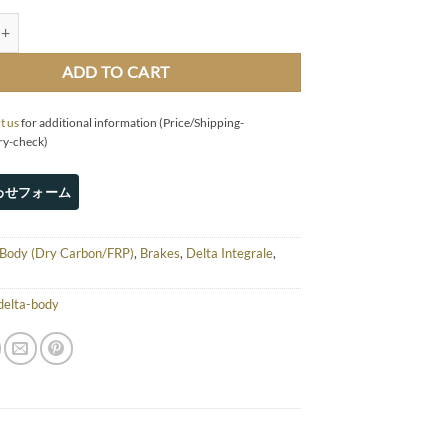
 Brakes cooling intakes (EVO) quantity
ADD TO CART
t us
for additional information (Price/Shipping-
ry-check)
Body (Dry Carbon/FRP)
,
Brakes
,
Delta Integrale
,
delta-body