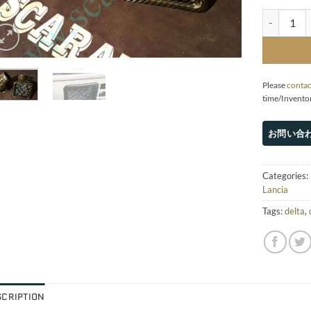
Carbon Gr.A
Please
contac
time/Invento
Categories:
Lancia
Tags:
delta
,
SCRIPTION