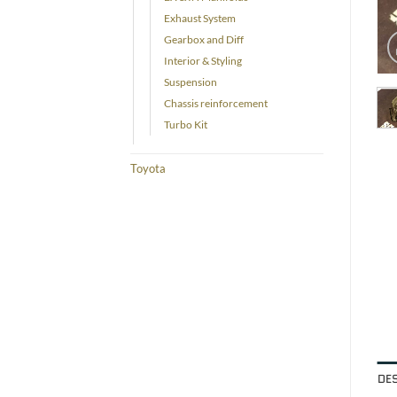
Exhaust System
Gearbox and Diff
Interior & Styling
Suspension
Chassis reinforcement
Turbo Kit
Toyota
DE