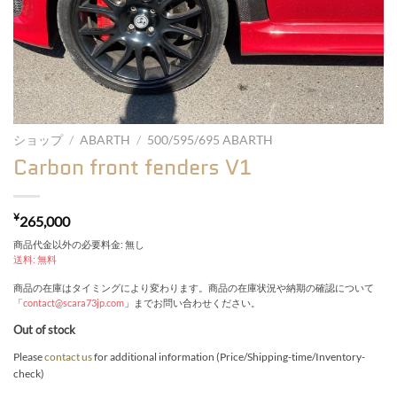
ショップ
/
ABARTH
/
500/595/695 ABARTH
Carbon front fenders V1
¥
265,000
商品代金以外の必要料金: 無し
送料: 無料
商品の在庫はタイミングにより変わります。商品の在庫状況や納期の確認について
「
contact@scara73jp.com
」までお問い合わせください。
Out of stock
Please
contact us
for additional information (Price/Shipping-time/Inventory-
check)