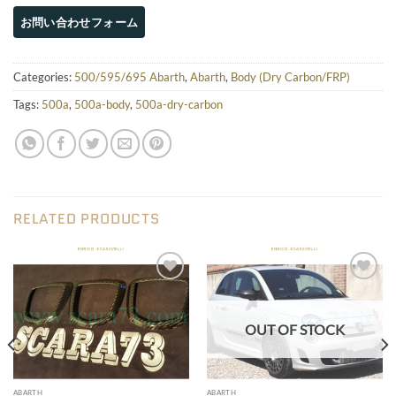
Categories:
500/595/695 Abarth
,
Abarth
,
Body (Dry Carbon/FRP)
Tags:
500a
,
500a-body
,
500a-dry-carbon
RELATED PRODUCTS
Add to wishlist
Add to wishlist
OUT OF STOCK
ABARTH
ABARTH