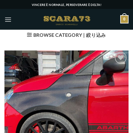
Skip
VINCERE È NORMALE, PERSEVERARE È DELTA!
to
content
0
BROWSE CATEGORY | 絞り込み
Add to wishlist